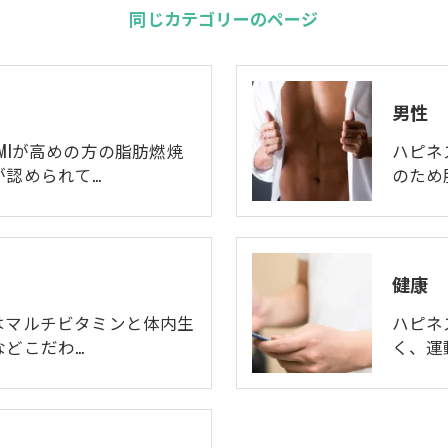
同じカテゴリーのページ
男性
MIが高めの方の脂肪燃焼
ハピネ
が認められて…
のため
健康
はマルチビタミンと体内生
ハピネ
などこだわ…
く、運